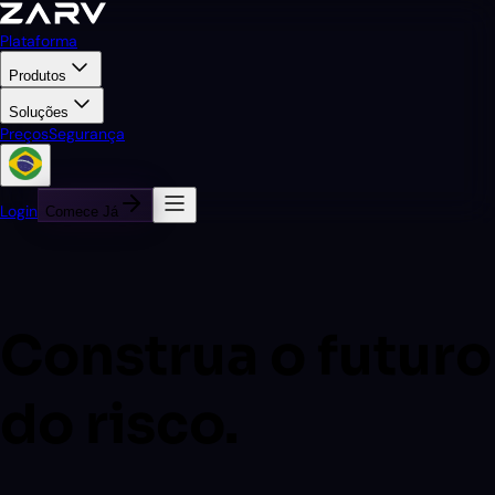
Plataforma
Produtos
Soluções
Preços
Segurança
Login
Comece Já
Construa o futuro
do risco.