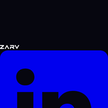
/
robots.txt
Crawler permissions
/
sitemap.xml
Site structure
/
llms.txt
LLM metadata
/
ai.txt
AI summary