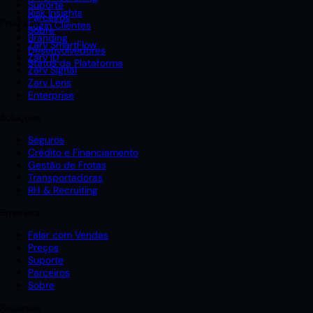
Suporte
Risk Insights
Parceiros
Produtos
Login Clientes
Sobre
Branding
Zarv SmartFlow
Desenvolvedores
Zarv ID
Status da Plataforma
Zarv Signal
Zarv Lens
Enterprise
Soluções
Seguros
Crédito e Financiamento
Gestão de Frotas
Transportadoras
RH & Recruiting
Empresa
Falar com Vendas
Preços
Suporte
Parceiros
Sobre
Recursos