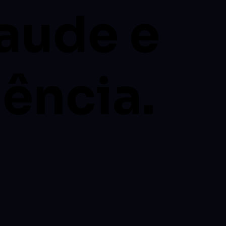
raude e
ência.